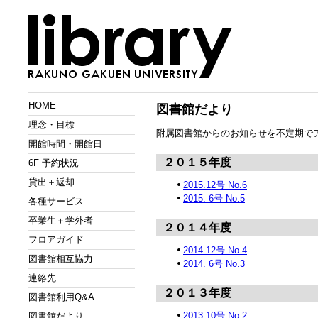
HOME
図書館だより
理念・目標
附属図書館からのお知らせを不定期で
開館時間・開館日
２０１５年度
6F 予約状況
貸出＋返却
2015.12号 No.6
2015. 6号 No.5
各種サービス
卒業生＋学外者
２０１４年度
フロアガイド
2014.12号 No.4
図書館相互協力
2014. 6号 No.3
連絡先
２０１３年度
図書館利用Q&A
2013.10号 No.2
図書館だより